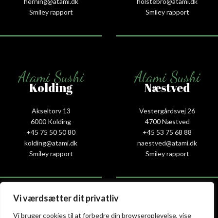
herning@atami.dk
holstebro@atami.dk
Smiley rapport
Smiley rapport
Atami Sushi
Atami Sushi
Kolding
Næstved
Akseltorv 13
Vestergårdsvej 26
6000 Kolding
4700 Næstved
+45 75 50 50 80
+45 53 75 68 88
kolding@atami.dk
naestved@atami.dk
Smiley rapport
Smiley rapport
Vi værdsætter dit privatliv
Vi bruger cookies til at forbedre din browseroplevelse, vise