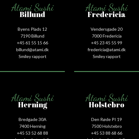
Atami Sushi
Atami Sushi
Billund
Fredericia
Byens Plads 12
Vendersgade 20
7190 Billund
7000 Fredericia
+45 61 55 15 66‬
+45 23 45 55 99
billund@atami.dk
fredericia@atami.dk
Smiley rapport
Smiley rapport
Atami Sushi
Atami Sushi
Herning
Holstebro
Bredgade 30A
Den Røde PI 19
7400 Herning
7500 Holstebro
+45 53 52 68 88
+45 53 88 68 66