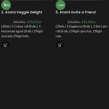
-10%
-10%
2. Atami Veggie Delight
5. Atami Invite a Friend
170,10
kr.
215,10
kr.
189,00
kr.
239,00
kr.
(20stk.) 1 Colour roll (8 stk.), 1
(18stk.) 1 Happiness (8 stk.), 1 Stor Laks
Hosomaki agurk (8 stk.) 2 Nigiri
roll (6 stk.) 2 Nigiri spicy tun, 2 Nigiri
avocado 2 Nigiri tofu.
reje.