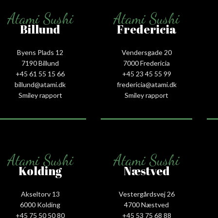
Atami Sushi
Atami Sushi
Billund
Fredericia
Byens Plads 12
Vendersgade 20
7190 Billund
7000 Fredericia
+45 61 55 15 66‬
+45 23 45 55 99
billund@atami.dk
fredericia@atami.dk
Smiley rapport
Smiley rapport
Atami Sushi
Atami Sushi
Kolding
Næstved
Akseltorv 13
Vestergårdsvej 26
6000 Kolding
4700 Næstved
+45 75 50 50 80
+45 53 75 68 88