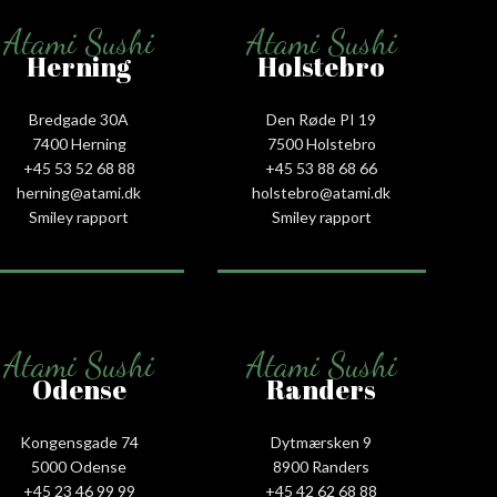
Atami Sushi
Atami Sushi
Herning
Holstebro
Bredgade 30A
Den Røde PI 19
7400 Herning
7500 Holstebro
+45 53 52 68 88
+45 53 88 68 66
herning@atami.dk
holstebro@atami.dk
Smiley rapport
Smiley rapport
Atami Sushi
Atami Sushi
Odense
Randers
Kongensgade 74
Dytmærsken 9
5000 Odense
8900 Randers
+45 23 46 99 99
+45 42 62 68 88