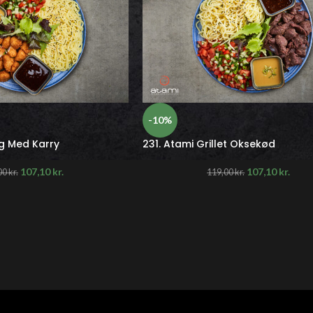
-10%
ng Med Karry
231. Atami Grillet Oksekød
107,10
kr.
107,10
kr.
00
kr.
119,00
kr.