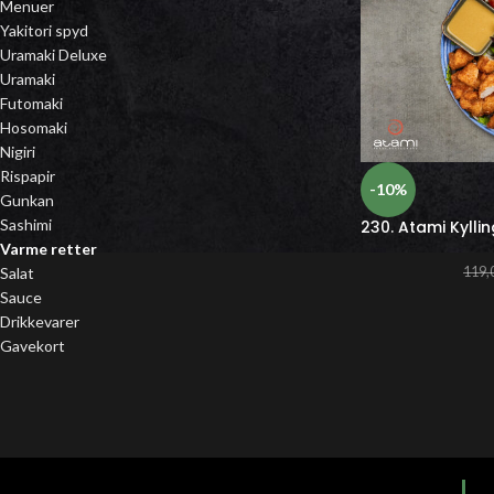
Menuer
Yakitori spyd
Uramaki Deluxe
Uramaki
Futomaki
Hosomaki
Nigiri
Rispapir
-10%
Gunkan
Sashimi
230. Atami Kylli
Varme retter
119,
Salat
Sauce
Drikkevarer
Gavekort