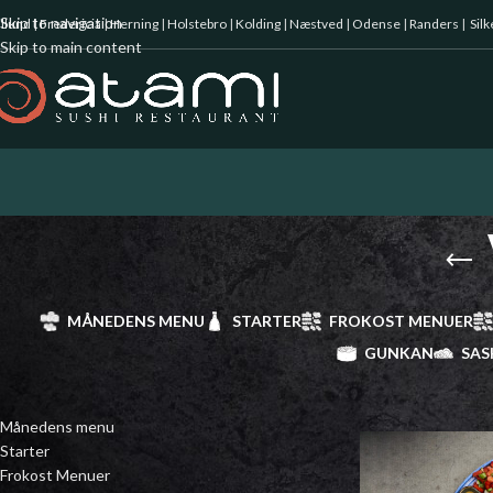
Skip to navigation
illund
|
Fredericia
|
Herning
|
Holstebro
|
Kolding
|
Næstved
|
Odense
|
Randers
|
Sil
Skip to main content
MÅNEDENS MENU
STARTER
FROKOST MENUER
GUNKAN
SAS
KATEGORIER
Forside
/
Varme ret
Månedens menu
Starter
Frokost Menuer