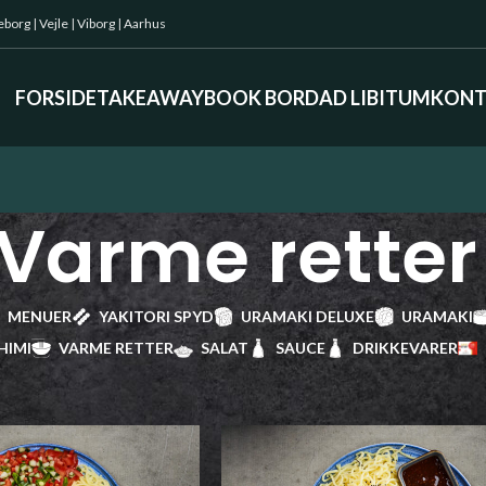
keborg
|
Vejle
|
Viborg
|
Aarhus
FORSIDE
TAKEAWAY
BOOK BORD
AD LIBITUM
KONT
Varme retter
MENUER
YAKITORI SPYD
URAMAKI DELUXE
URAMAKI
HIMI
VARME RETTER
SALAT
SAUCE
DRIKKEVARER
ter