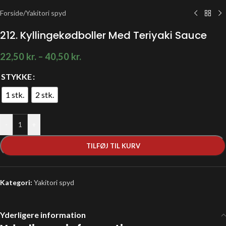
Forside
/
Yakitori spyd
212. Kyllingekødboller Med Teriyaki Sauce
22,50
kr.
–
40,50
kr.
STYKKE
1 stk.
2 stk.
-
+
TILFØJ TIL KURV
Kategori:
Yakitori spyd
Yderligere information