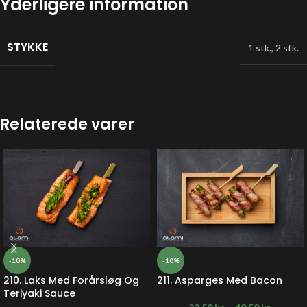
Yderligere information
STYKKE
1 stk.
,
2 stk.
Relaterede varer
-10%
-10%
210. Laks Med Forårsløg Og
211. Asparges Med Bacon
Teriyaki Sauce