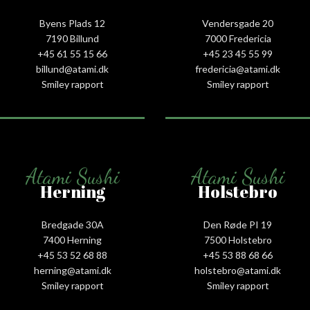
Byens Plads 12
Vendersgade 20
7190 Billund
7000 Fredericia
+45 61 55 15 66‬
+45 23 45 55 99
billund@atami.dk
fredericia@atami.dk
Smiley rapport
Smiley rapport
Atami Sushi
Atami Sushi
Herning
Holstebro
Bredgade 30A
Den Røde PI 19
7400 Herning
7500 Holstebro
+45 53 52 68 88
+45 53 88 68 66
herning@atami.dk
holstebro@atami.dk
Smiley rapport
Smiley rapport