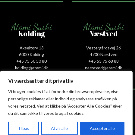
Atami Sushi
Atami Sushi
Kolding
Næstved
Akseltorv 13
Vestergårdsvej 26
6000 Kolding
4700 Næstved
+45 75 50 50 80
+45 53 75 68 88
kolding@atami.dk
naestved@atami.dk
Smiley rapport
Smiley rapport
Vi værdsætter dit privatliv
Vi bruger cookies til at forbedre din browseroplevelse, vise
personlige reklamer eller indhold og analysere trafikken på
vores netsted. Ved at klikke på "Accepter Alle Cookies" giver
Atami Sushi
Atami Sushi
du dit samtykke til vores brug af cookies.
Odense
Randers
Tilpas
Afvis alle
Accepter alle