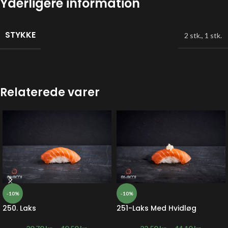
Yderligere information
STYKKE
2 stk.
,
1 stk.
Relaterede varer
-10%
-10%
250. Laks
251-Laks Med Hvidløg