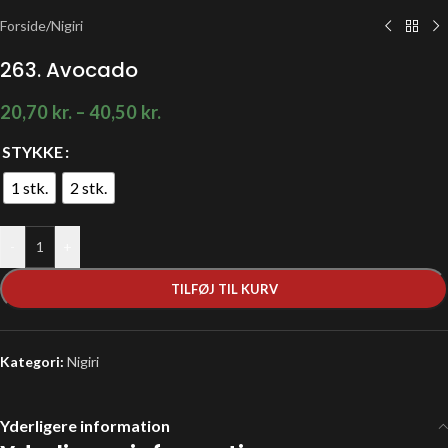
Forside
/
Nigiri
263. Avocado
20,70
kr.
–
40,50
kr.
STYKKE
1 stk.
2 stk.
-
+
TILFØJ TIL KURV
Kategori:
Nigiri
Yderligere information