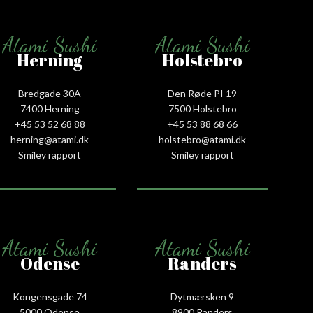
Atami Sushi
Atami Sushi
Herning
Holstebro
Bredgade 30A
Den Røde PI 19
7400 Herning
7500 Holstebro
+45 53 52 68 88
+45 53 88 68 66
herning@atami.dk
holstebro@atami.dk
Smiley rapport
Smiley rapport
Atami Sushi
Atami Sushi
Odense
Randers
Kongensgade 74
Dytmærsken 9
5000 Odense
8900 Randers