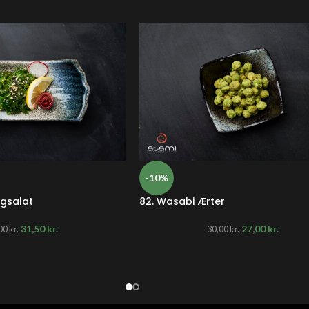
-10%
gsalat
82. Wasabi Ærter
31,50
kr.
27,00
kr.
00
kr.
30,00
kr.