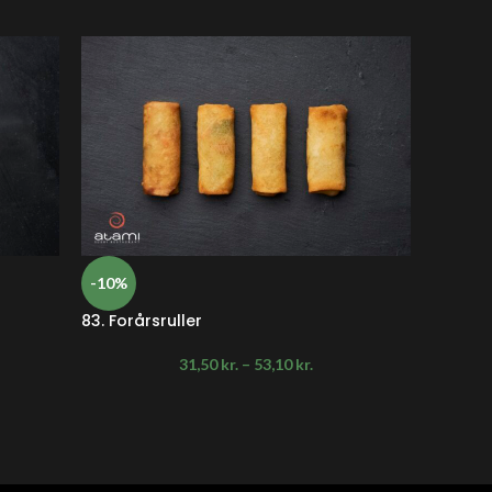
-10%
-10%
83. Forårsruller
84. Te
31,50
kr.
–
53,10
kr.