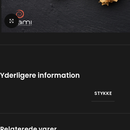
Klik for at forstørre
Yderligere information
STYKKE
Relaterede varer