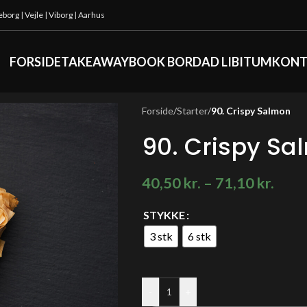
keborg
|
Vejle
|
Viborg
|
Aarhus
FORSIDE
TAKEAWAY
BOOK BORD
AD LIBITUM
KONT
Forside
/
Starter
/
90. Crispy Salmon
90. Crispy Sa
40,50
kr.
–
71,10
kr.
STYKKE
3 stk
6 stk
-
+