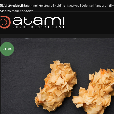
Skip to navigation
illund
|
Fredericia
|
Herning
|
Holstebro
|
Kolding
|
Næstved
|
Odense
|
Randers
|
Sil
Skip to main content
-10%