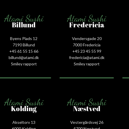
Atami Sushi
Atami Sushi
Billund
Fredericia
Byens Plads 12
Vendersgade 20
7190 Billund
7000 Fredericia
+45 61 55 15 66‬
+45 23 45 55 99
billund@atami.dk
fredericia@atami.dk
Smiley rapport
Smiley rapport
Atami Sushi
Atami Sushi
Kolding
Næstved
Akseltorv 13
Vestergårdsvej 26
6000 Kolding
4700 Næstved