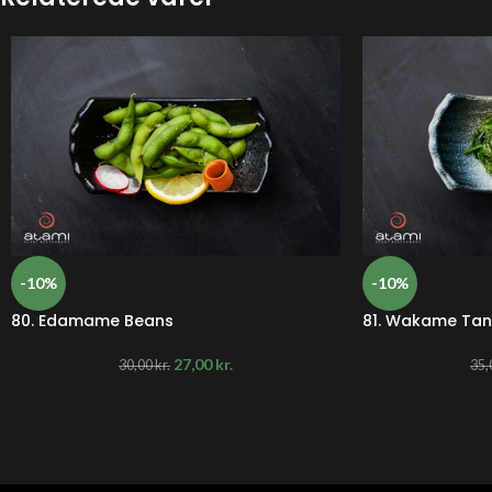
-10%
-10%
80. Edamame Beans
81. Wakame Tan
27,00
kr.
30,00
kr.
35,