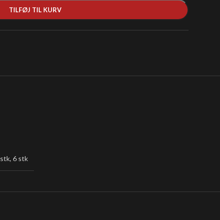
TILFØJ TIL KURV
 stk
,
6 stk