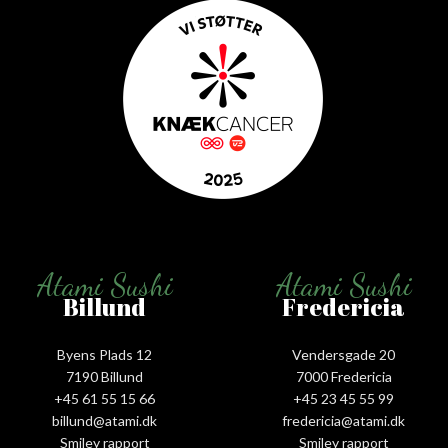
Atami Sushi
Atami Sushi
Billund
Fredericia
Byens Plads 12
Vendersgade 20
7190 Billund
7000 Fredericia
+45 61 55 15 66‬
+45 23 45 55 99
billund@atami.dk
fredericia@atami.dk
Smiley rapport
Smiley rapport