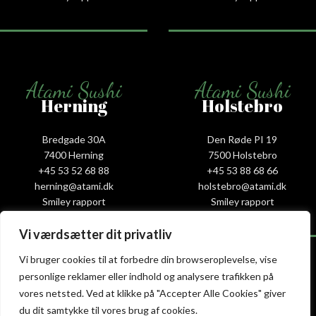
Atami Sushi
Atami Sushi
Herning
Holstebro
Bredgade 30A
Den Røde PI 19
7400 Herning
7500 Holstebro
+45 53 52 68 88
+45 53 88 68 66
herning@atami.dk
holstebro@atami.dk
Smiley rapport
Smiley rapport
Vi værdsætter dit privatliv
Vi bruger cookies til at forbedre din browseroplevelse, vise
personlige reklamer eller indhold og analysere trafikken på
Atami Sushi
Atami Sushi
vores netsted. Ved at klikke på "Accepter Alle Cookies" giver
Kolding
Næstved
du dit samtykke til vores brug af cookies.