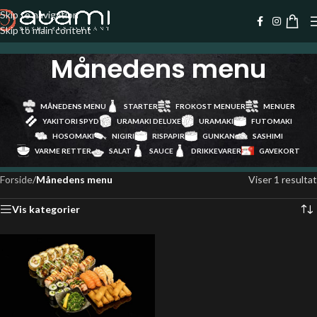
Skip to navigation
Skip to main content
Månedens menu
MÅNEDENS MENU
STARTER
FROKOST MENUER
MENUER
YAKITORI SPYD
URAMAKI DELUXE
URAMAKI
FUTOMAKI
HOSOMAKI
NIGIRI
RISPAPIR
GUNKAN
SASHIMI
VARME RETTER
SALAT
SAUCE
DRIKKEVARER
GAVEKORT
Forside
/
Månedens menu
Viser 1 resultat
Vis kategorier