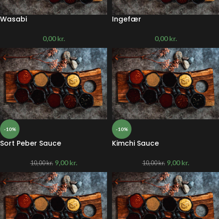
Wasabi
Ingefær
0,00
kr.
0,00
kr.
-10%
-10%
Sort Peber Sauce
Kimchi Sauce
9,00
kr.
9,00
kr.
10,00
kr.
10,00
kr.