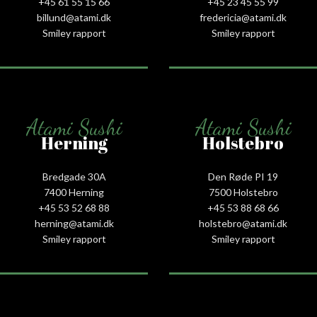
+45 61 55 15 66‬
+45 23 45 55 99
billund@atami.dk
fredericia@atami.dk
Smiley rapport
Smiley rapport
Atami Sushi
Atami Sushi
Herning
Holstebro
Bredgade 30A
Den Røde PI 19
7400 Herning
7500 Holstebro
+45 53 52 68 88
+45 53 88 68 66
herning@atami.dk
holstebro@atami.dk
Smiley rapport
Smiley rapport