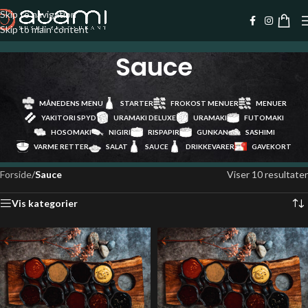
Skip to navigation
Skip to main content
Sauce
MÅNEDENS MENU
STARTER
FROKOST MENUER
MENUER
YAKITORI SPYD
URAMAKI DELUXE
URAMAKI
FUTOMAKI
HOSOMAKI
NIGIRI
RISPAPIR
GUNKAN
SASHIMI
VARME RETTER
SALAT
SAUCE
DRIKKEVARER
GAVEKORT
Forside
/
Sauce
Viser 10 resultater
Vis kategorier