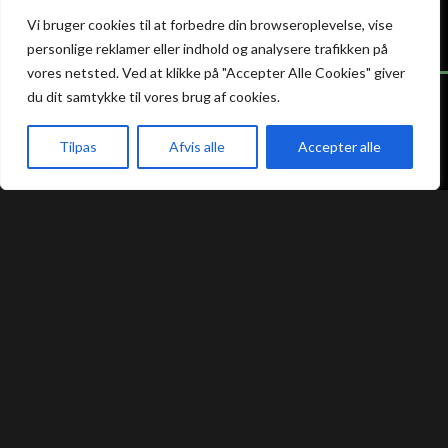
odense@atami.dk
randers@atami.dk
Smiley rapport
Smiley rapport
Vi bruger cookies til at forbedre din browseroplevelse, vise
personlige reklamer eller indhold og analysere trafikken på
vores netsted. Ved at klikke på "Accepter Alle Cookies" giver
du dit samtykke til vores brug af cookies.
Tilpas
Afvis alle
Accepter alle
Atami Sushi
Atami Sushi
Silkeborg
Vejle
akeaway
Booking
Kurv
Menu
Guldbergsgade 2
Nørregade 8C
8600 Silkeborg
7100 Vejle
+45 53 66 58 88
+45 75 88 55 55
silkeborg@atami.dk
vejle@atami.dk
Smiley rapport
Smiley rapport
Atami Sushi
Atami Sushi
Viborg
Aarhus