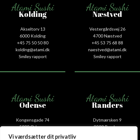
Atami Sushi
Atami Sushi
Kolding
Næstved
Akseltorv 13
Vestergårdsvej 26
6000 Kolding
4700 Næstved
+45 75 50 50 80
+45 53 75 68 88
kolding@atami.dk
naestved@atami.dk
Smiley rapport
Smiley rapport
Atami Sushi
Atami Sushi
Odense
Randers
Kongensgade 74
Dytmærsken 9
5000 Odense
8900 Randers
+45 23 46 99 99
+45 42 62 68 88
Vi værdsætter dit privatliv